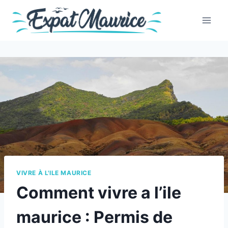
Skip
to
content
VIVRE À L'ILE MAURICE
Comment vivre a l’ile
maurice : Permis de