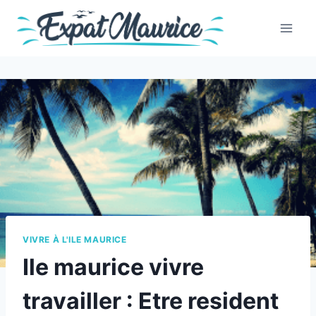
Skip
to
content
VIVRE À L'ILE MAURICE
Ile maurice vivre
travailler : Etre resident